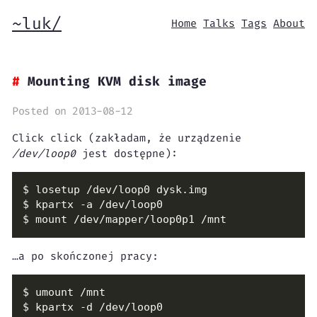
~luk/
Home
Talks
Tags
About
Mounting KVM disk image
Posted on 2013-08-12
Click click (zakładam, że urządzenie
/dev/loop0
jest dostępne):
$ mount /dev/mapper/loop0p1 /mnt
…a po skończonej pracy: