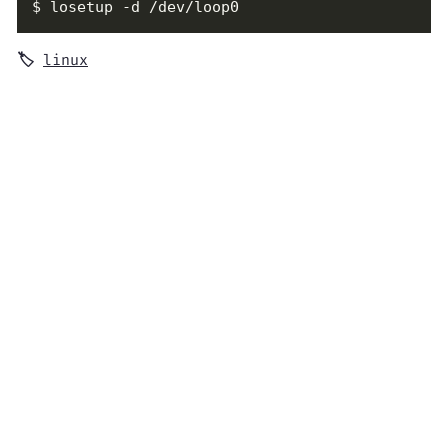
$ losetup -d /dev/loop0
linux